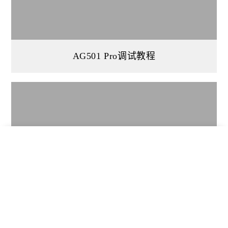
AG501 Pro调试教程
司南商城
联系我们
400-630-2933
联系我们
申请报价
新品试用
在线咨询
在线留言
AG501 Pro激活教程