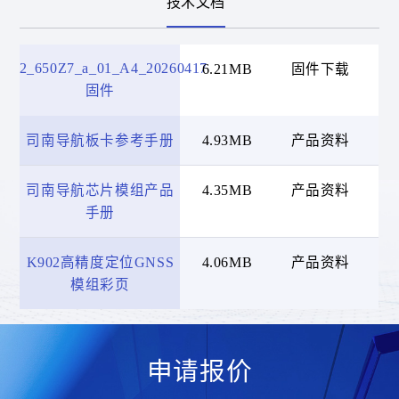
技术文档
K902_650Z7_a_01_A4_20260417
6.21MB
固件下载
20
固件
司南导航板卡参考手册
4.93MB
产品资料
20
司南导航芯片模组产品
4.35MB
产品资料
20
手册
K902高精度定位GNSS
4.06MB
产品资料
20
模组彩页
申请报价