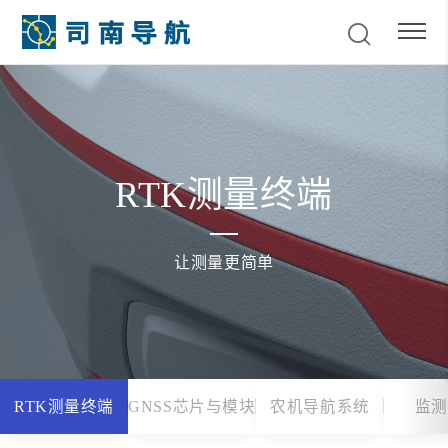
RTK测量终端
让测量更简单
RTK测量终端
GNSS芯片与模块
农机导航系统
监测